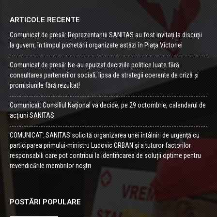
ARTICOLE RECENTE
Comunicat de presă: Reprezentanții SANITAS au fost invitați la discuții
la guvern, în timpul pichetării organizate astăzi în Piața Victoriei
Comunicat de presă: Ne-au epuizat deciziile politice luate fără
consultarea partenerilor sociali, lipsa de strategii coerente de criză și
promisiunile fără rezultat!
Comunicat: Consiliul Național va decide, pe 29 octombrie, calendarul de
acțiuni SANITAS
COMUNICAT: SANITAS solicită organizarea unei întâlniri de urgență cu
participarea primului-ministru Ludovic ORBAN și a tuturor factorilor
responsabili care pot contribui la identificarea de soluții optime pentru
revendicările membrilor noștri
POSTĂRI POPULARE