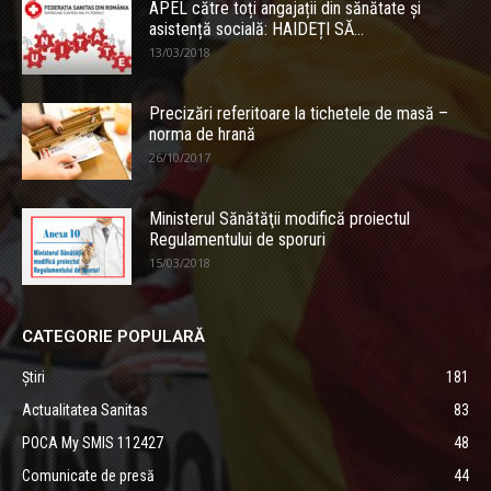
APEL către toți angajații din sănătate și
asistență socială: HAIDEȚI SĂ...
13/03/2018
Precizări referitoare la tichetele de masă –
norma de hrană
26/10/2017
Ministerul Sănătăţii modifică proiectul
Regulamentului de sporuri
15/03/2018
CATEGORIE POPULARĂ
Știri
181
Actualitatea Sanitas
83
POCA My SMIS 112427
48
Comunicate de presă
44