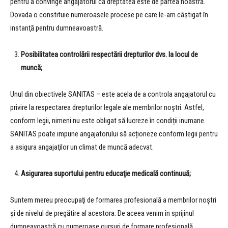
pentru a convinge angajatorul că dreptatea este de partea noastră.
Dovada o constituie numeroasele procese pe care le-am câştigat în
instanţă pentru dumneavoastră.
Posibilitatea controlării respectării drepturilor dvs. la locul de
muncă;
Unul din obiectivele SANITAS – este acela de a controla angajatorul cu
privire la respectarea drepturilor legale ale membrilor noştri. Astfel,
conform legii, nimeni nu este obligat să lucreze în condiții inumane.
SANITAS poate impune angajatorului să acționeze conform legii pentru
a asigura angajaţilor un climat de muncă adecvat.
Asigurarea suportului pentru educaţie medicală continuuă;
Suntem mereu preocupaţi de formarea profesională a membrilor noştri
şi de nivelul de pregătire al acestora. De aceea venim în sprijinul
dumneavoastră cu numeroase cursuri de formare profesională,