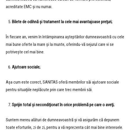
acreditate EMC şi nu numai.
Bilete de odihnă şi tratament la cele mai avantajoase preţuri;
În fiecare an, venim în întâmpinarea aşteptărilor dumneavoastră cu cele
mai bune oferte la mare şi la munte, oferindu-vă sejurul care vi se
potriveşte cel mai bine.
Ajutoare sociale;
Aşa cum este corect, SANITAS oferă membrilor săi ajutoare sociale
pentru situaţiile neplăcute prin care trec membrii săi.
Sprijin total şi necondiţionat în orice problemă pe care o aveţi;
Suntem mereu alături de dumneavoastră şi vă asigurăm că depunem
toate eforturile, zi de zi, pentru a vă reprezenta cât mai bine interesele.