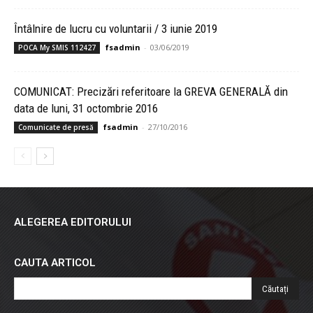
Întâlnire de lucru cu voluntarii / 3 iunie 2019
fsadmin
-
03/06/2019
POCA My SMIS 112427
COMUNICAT: Precizări referitoare la GREVA GENERALĂ din
data de luni, 31 octombrie 2016
fsadmin
-
27/10/2016
Comunicate de presă
ALEGEREA EDITORULUI
CAUTA ARTICOL