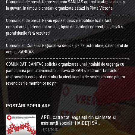
Comunicat de presă: Reprezentanții SANITAS au fost invitați la discuții
la guvern, în timpul pichetării organizate astăzi în Piața Victoriei
Comunicat de presă: Ne-au epuizat deciziile politice luate fără
consultarea partenerilor sociali, lipsa de strategii coerente de criză și
promisiunile fără rezultat!
Comunicat: Consiliul Național va decide, pe 29 octombrie, calendarul de
acțiuni SANITAS
COMUNICAT: SANITAS solicită organizarea unei întâlniri de urgență cu
participarea primului-ministru Ludovic ORBAN și a tuturor factorilor
responsabili care pot contribui la identificarea de soluții optime pentru
revendicările membrilor noștri
POSTĂRI POPULARE
APEL către toți angajații din sănătate și
asistență socială: HAIDEȚI SĂ...
13/03/2018