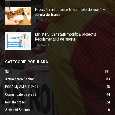
Precizări referitoare la tichetele de masă –
norma de hrană
26/10/2017
Ministerul Sănătăţii modifică proiectul
Regulamentului de sporuri
15/03/2018
CATEGORIE POPULARĂ
Știri
181
Actualitatea Sanitas
83
POCA My SMIS 112427
48
Comunicate de presă
44
Revista presei
24
Activități Sanitas
18