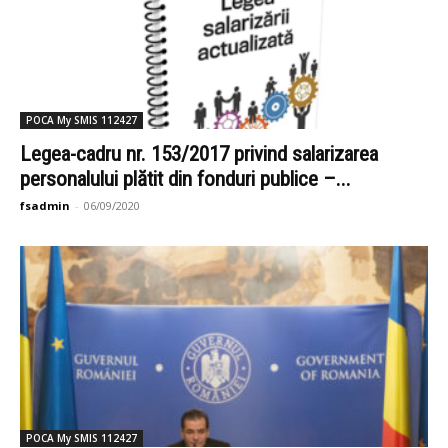
POCA My SMIS 112427
Legea-cadru nr. 153/2017 privind salarizarea
personalului plătit din fonduri publice –...
fsadmin
-
06/09/2020
POCA My SMIS 112427