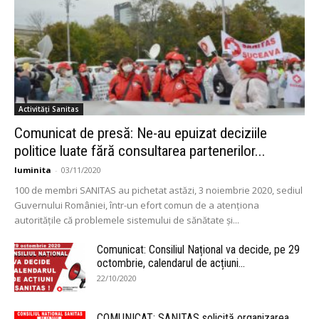
Activități Sanitas
Comunicat de presă: Ne-au epuizat deciziile
politice luate fără consultarea partenerilor...
luminita
-
03/11/2020
100 de membri SANITAS au pichetat astăzi, 3 noiembrie 2020, sediul
Guvernului României, într-un efort comun de a atenționa
autoritățile că problemele sistemului de sănătate și...
Comunicat: Consiliul Național va decide, pe 29
octombrie, calendarul de acțiuni...
22/10/2020
COMUNICAT: SANITAS solicită organizarea