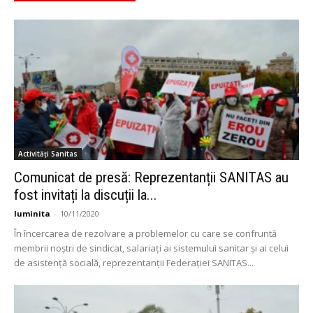
Activități Sanitas
Comunicat de presă: Reprezentanții SANITAS au
fost invitați la discuții la...
luminita
-
10/11/2020
În încercarea de rezolvare a problemelor cu care se confruntă
membrii noștri de sindicat, salariați ai sistemului sanitar şi ai celui
de asistenţă socială, reprezentanţii Federației SANITAS...