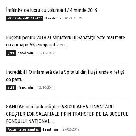
Întâlnire de lucru cu voluntarii / 4 martie 2019
fsadmin
-
01/03/2019
POCA My SMIS 112427
Bugetul pentru 2018 al Ministerului Sănătății este mai mare
cu aproape 5% comparativ cu...
fsadmin
-
12/12/2017
Știri
Incredibil ! O infirmieră de la Spitalul din Huşi, unde o fetiţă
de patru...
fsadmin
-
13/10/2014
Știri
SANITAS cere autorităților: ASIGURAREA FINANŢĂRII
CREŞTERILOR SALARIALE PRIN TRANSFER DE LA BUGETUL
FONDULUI NAŢIONAL...
fsadmin
-
27/02/2019
Actualitatea Sanitas