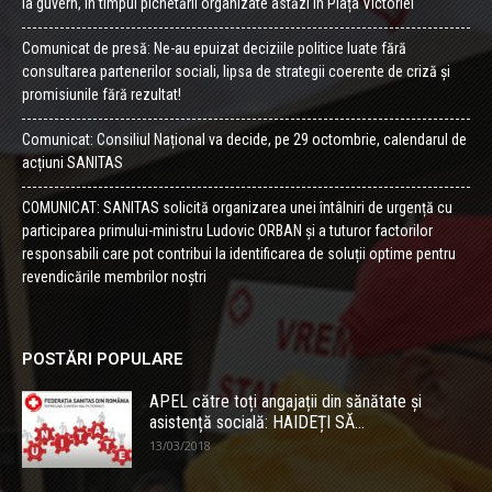
la guvern, în timpul pichetării organizate astăzi în Piața Victoriei
Comunicat de presă: Ne-au epuizat deciziile politice luate fără
consultarea partenerilor sociali, lipsa de strategii coerente de criză și
promisiunile fără rezultat!
Comunicat: Consiliul Național va decide, pe 29 octombrie, calendarul de
acțiuni SANITAS
COMUNICAT: SANITAS solicită organizarea unei întâlniri de urgență cu
participarea primului-ministru Ludovic ORBAN și a tuturor factorilor
responsabili care pot contribui la identificarea de soluții optime pentru
revendicările membrilor noștri
POSTĂRI POPULARE
APEL către toți angajații din sănătate și
asistență socială: HAIDEȚI SĂ...
13/03/2018