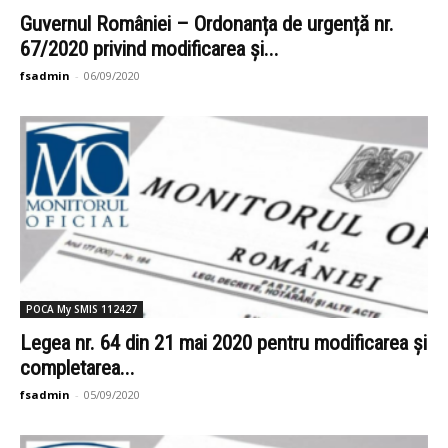
Guvernul României – Ordonanța de urgență nr.
67/2020 privind modificarea și...
fsadmin
-
06/09/2020
POCA My SMIS 112427
Legea nr. 64 din 21 mai 2020 pentru modificarea și
completarea...
fsadmin
-
05/09/2020