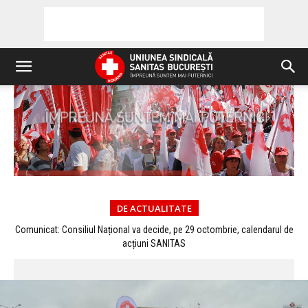
DE ACTUALITATE
Comunicat: Consiliul Național va decide, pe 29 octombrie, calendarul de
COMUNICAT: SANITAS solicită organizarea unei întâlniri de urgență cu
participarea primului-ministru Ludovic ORBAN și a tuturor factorilor
acțiuni SANITAS
responsabili care pot contribui la identificarea de...