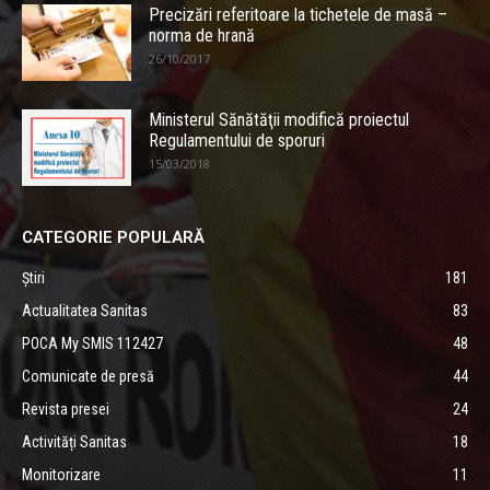
Precizări referitoare la tichetele de masă –
norma de hrană
26/10/2017
Ministerul Sănătăţii modifică proiectul
Regulamentului de sporuri
15/03/2018
CATEGORIE POPULARĂ
Știri
181
Actualitatea Sanitas
83
POCA My SMIS 112427
48
Comunicate de presă
44
Revista presei
24
Activități Sanitas
18
Monitorizare
11