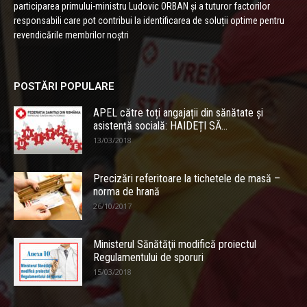
participarea primului-ministru Ludovic ORBAN și a tuturor factorilor
responsabili care pot contribui la identificarea de soluții optime pentru
revendicările membrilor noștri
POSTĂRI POPULARE
APEL către toți angajații din sănătate și
asistență socială: HAIDEȚI SĂ...
13/03/2018
Precizări referitoare la tichetele de masă –
norma de hrană
26/10/2017
Ministerul Sănătăţii modifică proiectul
Regulamentului de sporuri
15/03/2018