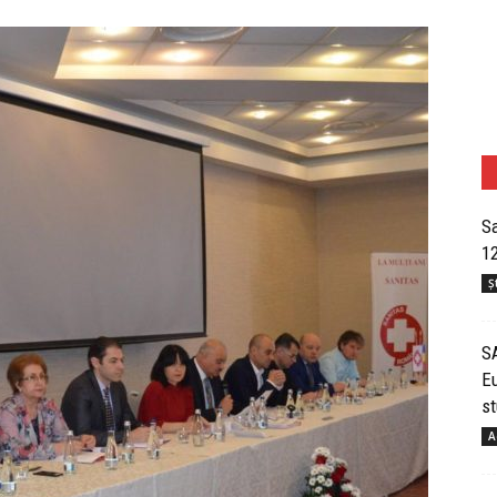
Sa
12
Șt
SA
Eu
st
A