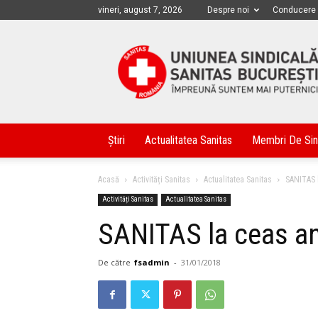
vineri, august 7, 2026
Despre noi
Conducere
Sanitas
Bucuresti
Știri
Actualitatea Sanitas
Membri De Sin
Acasă
Activități Sanitas
Actualitatea Sanitas
SANITAS l
Activități Sanitas
Actualitatea Sanitas
SANITAS la ceas an
De către
fsadmin
-
31/01/2018