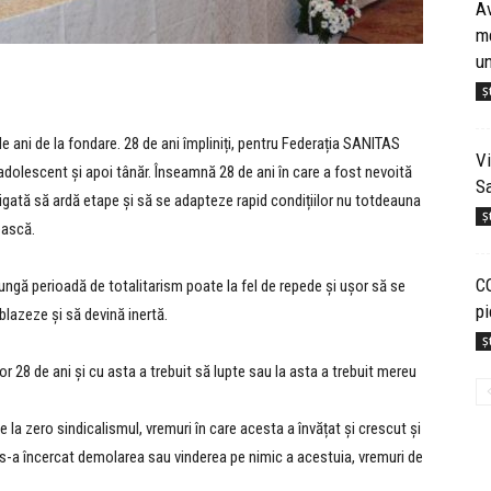
Av
me
un
Șt
ani de la fondare. 28 de ani împliniți, pentru Federația SANITAS
Vi
 adolescent și apoi tânăr. Înseamnă 28 de ani în care a fost nevoită
Sa
obligată să ardă etape și să se adapteze rapid condițiilor nu totdeauna
Șt
ească.
C
gă perioadă de totalitarism poate la fel de repede și ușor să se
pi
blazeze și să devină inertă.
Șt
 28 de ani și cu asta a trebuit să lupte sau la asta a trebuit mereu
e la zero sindicalismul, vremuri în care acesta a învățat și crescut și
re s-a încercat demolarea sau vinderea pe nimic a acestuia, vremuri de