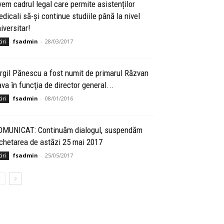
em cadrul legal care permite asistenților
dicali să-și continue studiile până la nivel
iversitar!
fsadmin
-
28/03/2017
iri
rgil Pănescu a fost numit de primarul Răzvan
va în funcţia de director general...
fsadmin
-
08/01/2016
iri
OMUNICAT: Continuăm dialogul, suspendăm
chetarea de astăzi 25 mai 2017
fsadmin
-
25/05/2017
iri