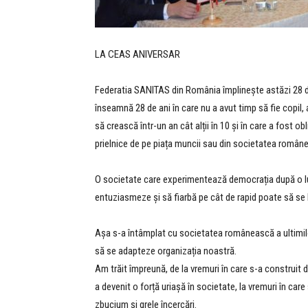
LA CEAS ANIVERSAR
Federatia SANITAS din România împlinește astăzi 28 de 
înseamnă 28 de ani în care nu a avut timp să fie copil,
să crească într-un an cât alții în 10 și în care a fost 
prielnice de pe piața muncii sau din societatea român
O societate care experimentează democrația după o lun
entuziasmeze și să fiarbă pe cât de rapid poate să se 
Așa s-a întâmplat cu societatea românească a ultimilor
să se adapteze organizația noastră.
Am trăit împreună, de la vremuri în care s-a construit d
a devenit o forță uriașă în societate, la vremuri în ca
zbucium și grele încercări.