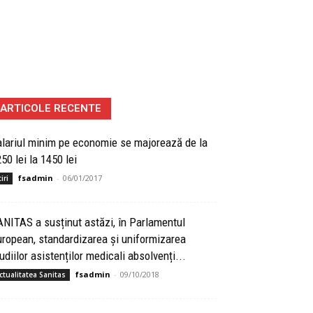
ARTICOLE RECENTE
lariul minim pe economie se majorează de la
50 lei la 1450 lei
fsadmin
-
06/01/2017
iri
NITAS a susținut astăzi, în Parlamentul
ropean, standardizarea și uniformizarea
udiilor asistenților medicali absolvenți...
fsadmin
-
09/10/2018
ctualitatea Sanitas