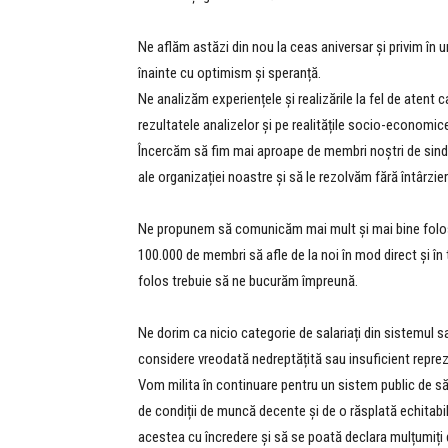
Ne aflăm astăzi din nou la ceas aniversar și privim în u
înainte cu optimism și speranță.
Ne analizăm experiențele și realizările la fel de atent 
rezultatele analizelor și pe realitățile socio-economic
Încercăm să fim mai aproape de membri noștri de sindic
ale organizației noastre și să le rezolvăm fără întârzier
Ne propunem să comunicăm mai mult și mai bine folos
100.000 de membri să afle de la noi în mod direct și în 
folos trebuie să ne bucurăm împreună.
Ne dorim ca nicio categorie de salariați din sistemul 
considere vreodată nedreptățită sau insuficient repre
Vom milita în continuare pentru un sistem public de săn
de condiții de muncă decente și de o răsplată echitabil
acestea cu încredere și să se poată declara mulțumiți de