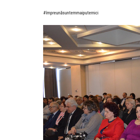
#împreunăsuntemmaiputernici