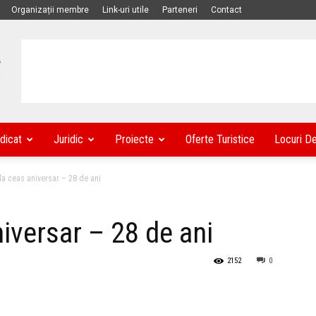
Organizații membre
Link-uri utile
Parteneri
Contact
dicat
Juridic
Proiecte
Oferte Turistice
Locuri D
a ceas aniversar – 28 de ani
iversar – 28 de ani
2152
0