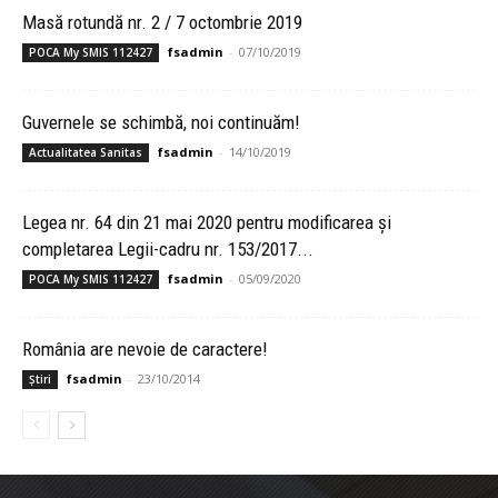
Masă rotundă nr. 2 / 7 octombrie 2019
fsadmin
-
07/10/2019
POCA My SMIS 112427
Guvernele se schimbă, noi continuăm!
fsadmin
-
14/10/2019
Actualitatea Sanitas
Legea nr. 64 din 21 mai 2020 pentru modificarea și
completarea Legii-cadru nr. 153/2017...
fsadmin
-
05/09/2020
POCA My SMIS 112427
România are nevoie de caractere!
fsadmin
-
23/10/2014
Știri