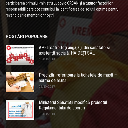
participarea primului-ministru Ludovic ORBAN și a tuturor factorilor
responsabili care pot contribui la identificarea de soluții optime pentru
revendicările membrilor noștri
POSTĂRI POPULARE
APEL către toți angajații din sănătate și
asistență socială: HAIDEȚI SĂ...
13/03/2018
Precizări referitoare la tichetele de masă –
norma de hrană
26/10/2017
Ministerul Sănătăţii modifică proiectul
Regulamentului de sporuri
15/03/2018