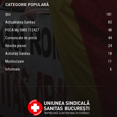
CATEGORIE POPULARĂ
Știri
181
Actualitatea Sanitas
83
POCA My SMIS 112427
48
Comunicate de presă
44
Revista presei
24
Activități Sanitas
18
Monitorizare
11
Informare
6