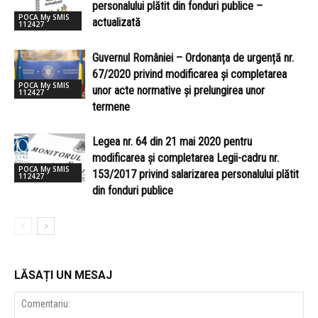
personalului plătit din fonduri publice –
POCA My SMIS
actualizată
112427
Guvernul României – Ordonanța de urgență nr.
67/2020 privind modificarea și completarea
POCA My SMIS
unor acte normative și prelungirea unor
112427
termene
Legea nr. 64 din 21 mai 2020 pentru
modificarea și completarea Legii-cadru nr.
POCA My SMIS
153/2017 privind salarizarea personalului plătit
112427
din fonduri publice
LĂSAȚI UN MESAJ