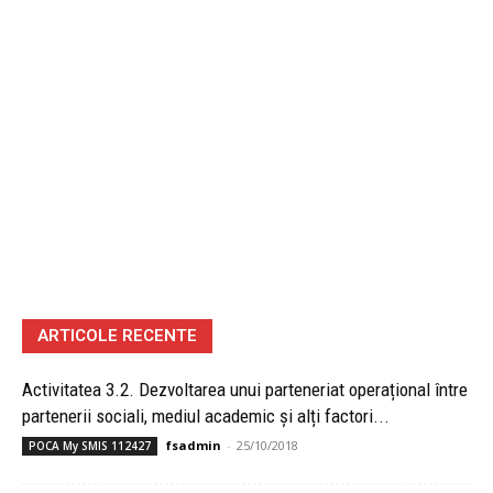
ARTICOLE RECENTE
Activitatea 3.2. Dezvoltarea unui parteneriat operațional între
partenerii sociali, mediul academic și alți factori...
fsadmin
-
25/10/2018
POCA My SMIS 112427