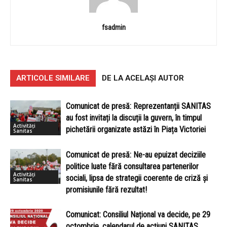
fsadmin
ARTICOLE SIMILARE
DE LA ACELAȘI AUTOR
Comunicat de presă: Reprezentanții SANITAS
au fost invitați la discuții la guvern, în timpul
Activități
pichetării organizate astăzi în Piața Victoriei
Sanitas
Comunicat de presă: Ne-au epuizat deciziile
politice luate fără consultarea partenerilor
Activități
sociali, lipsa de strategii coerente de criză și
Sanitas
promisiunile fără rezultat!
Comunicat: Consiliul Național va decide, pe 29
octombrie, calendarul de acțiuni SANITAS