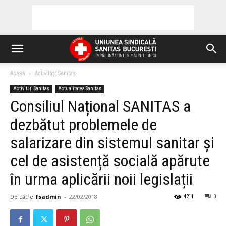
Acasă
Activități Sanitas
Activități Sanitas
Actualitatea Sanitas
Consiliul Național SANITAS a
dezbătut problemele de
salarizare din sistemul sanitar și
cel de asistență socială apărute
în urma aplicării noii legislații
De către
fsadmin
-
22/02/2018
4211
0