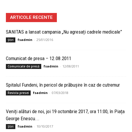
ARTICOLE RECENTE
SANITAS a lansat campania „Nu agresați cadrele medicale”
fsadmin
-
25/01/2016
Știri
Comunicat de presa – 12.08.2011
fsadmin
-
12/08/2011
Comunicate de presă
Spitalul Fundeni, în pericol de prăbuşire în caz de cutremur
fsadmin
-
07/03/2018
Revista presei
Veniți alături de noi, joi 19 octombrie 2017, ora 11:00, în Piața
George Enescu...
fsadmin
-
10/10/2017
Știri