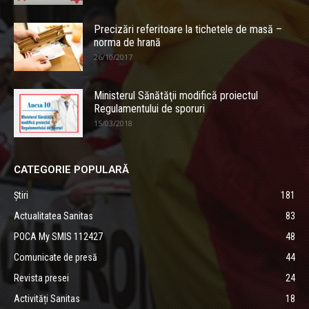
Precizări referitoare la tichetele de masă –
norma de hrană
26/10/2017
Ministerul Sănătăţii modifică proiectul
Regulamentului de sporuri
15/03/2018
CATEGORIE POPULARĂ
Știri
181
Actualitatea Sanitas
83
POCA My SMIS 112427
48
Comunicate de presă
44
Revista presei
24
Activități Sanitas
18