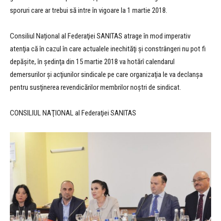
sporuri care ar trebui să intre în vigoare la 1 martie 2018.
Consiliul Național al Federaţiei SANITAS atrage în mod imperativ
atenţia că în cazul în care actualele inechităţi şi constrângeri nu pot fi
depăşite, în şedinţa din 15 martie 2018 va hotărî calendarul
demersurilor şi acţiunilor sindicale pe care organizaţia le va declanşa
pentru susţinerea revendicărilor membrilor noştri de sindicat.
CONSILIUL NAŢIONAL al Federaţiei SANITAS