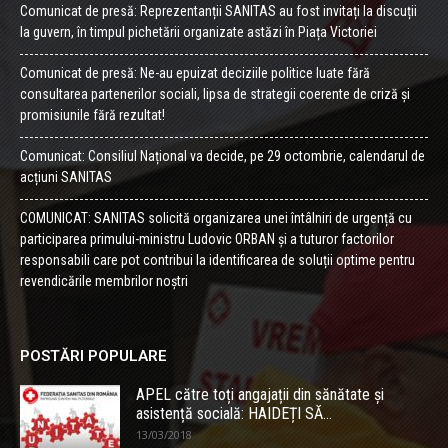
Comunicat de presă: Reprezentanții SANITAS au fost invitați la discuții
la guvern, în timpul pichetării organizate astăzi în Piața Victoriei
Comunicat de presă: Ne-au epuizat deciziile politice luate fără
consultarea partenerilor sociali, lipsa de strategii coerente de criză și
promisiunile fără rezultat!
Comunicat: Consiliul Național va decide, pe 29 octombrie, calendarul de
acțiuni SANITAS
COMUNICAT: SANITAS solicită organizarea unei întâlniri de urgență cu
participarea primului-ministru Ludovic ORBAN și a tuturor factorilor
responsabili care pot contribui la identificarea de soluții optime pentru
revendicările membrilor noștri
POSTĂRI POPULARE
APEL către toți angajații din sănătate și
asistență socială: HAIDEȚI SĂ...
13/03/2018