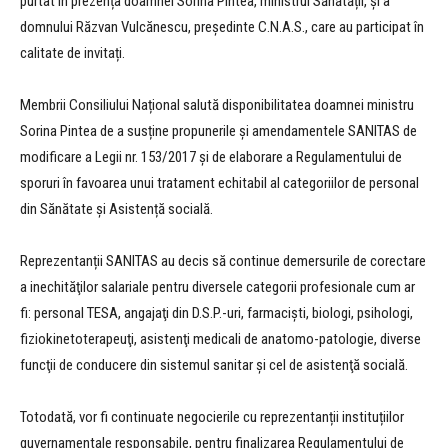
purtat în prezența doamnei Sorina Pintea, ministrul Sănătății, și a
domnului Răzvan Vulcănescu, președinte C.N.A.S., care au participat în
calitate de invitați.
Membrii Consiliului Național salută disponibilitatea doamnei ministru
Sorina Pintea de a susține propunerile și amendamentele SANITAS de
modificare a Legii nr. 153/2017 şi de elaborare a Regulamentului de
sporuri în favoarea unui tratament echitabil al categoriilor de personal
din Sănătate și Asistență socială.
Reprezentanții SANITAS au decis să continue demersurile de corectare
a inechităţilor salariale pentru diversele categorii profesionale cum ar
fi: personal TESA, angajaţi din D.S.P.-uri, farmacişti, biologi, psihologi,
fiziokinetoterapeuţi, asistenţi medicali de anatomo-patologie, diverse
funcţii de conducere din sistemul sanitar şi cel de asistenţă socială.
Totodată, vor fi continuate negocierile cu reprezentanții instituțiilor
guvernamentale responsabile, pentru finalizarea Regulamentului de