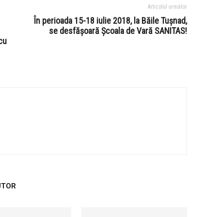
Articolul următor
În perioada 15-18 iulie 2018, la Băile Tușnad,
se desfășoară Școala de Vară SANITAS!
cu
UTOR