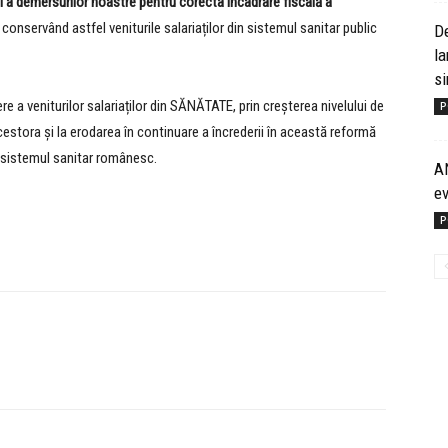
i a demersurilor noastre pentru corecta încadrare fiscală a
conservând astfel veniturile salariaților din sistemul sanitar public
De
la
si
e a veniturilor salariaților din SĂNĂTATE, prin creșterea nivelului de
P
cestora și la erodarea în continuare a încrederii în această reformă
în sistemul sanitar românesc.
AN
e
P