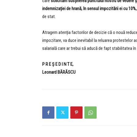
care
solicităm susținerea punctului nostru de vedere ș
indemnizației de hrană, în sensul impozitării ei cu 10%,
de stat.
Atragem atenția factorilor de decizie că o nouă reducer
impozitare, va duce inevitabil la reluarea protestelor a
salarială care ar trebui să aducă de fapt stabilitatea 
P R E Ş E D I N T E,
Leonard BĂRĂSCU