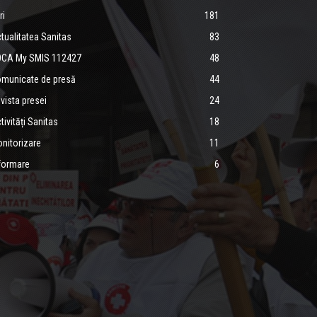
ri
181
tualitatea Sanitas
83
CA My SMIS 112427
48
municate de presă
44
vista presei
24
tivități Sanitas
18
nitorizare
11
formare
6