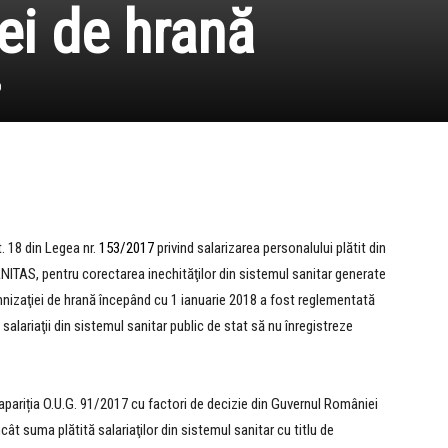
ei de hrană
0
. 18 din Legea nr.
153/2017
privind salarizarea personalului plătit din
ANITAS, pentru corectarea inechităţilor din sistemul sanitar generate
demnizaţiei de hrană începând cu 1 ianuarie 2018 a fost reglementată
salariaţii din sistemul sanitar public de stat să nu înregistreze
a apariția O.U.G. 91/2017 cu factori de decizie din Guvernul României
cât suma plătită salariaţilor din sistemul sanitar cu titlu de