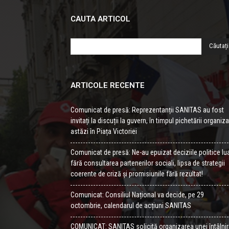
CAUTA ARTICOL
ARTICOLE RECENTE
Comunicat de presă: Reprezentanții SANITAS au fost
invitați la discuții la guvern, în timpul pichetării organiz
astăzi în Piața Victoriei
Comunicat de presă: Ne-au epuizat deciziile politice lu
fără consultarea partenerilor sociali, lipsa de strategii
coerente de criză și promisiunile fără rezultat!
Comunicat: Consiliul Național va decide, pe 29
octombrie, calendarul de acțiuni SANITAS
COMUNICAT: SANITAS solicită organizarea unei întâlnir