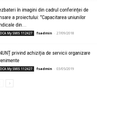
zbateri în imagini din cadrul conferinței de
nsare a proiectului: ”Capacitarea uniunilor
ndicale din...
fsadmin
-
27/09/2018
OCA My SMIS 112427
UNȚ privind achiziția de servicii organizare
venimente
fsadmin
-
03/05/2019
OCA My SMIS 112427