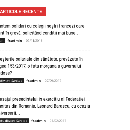
ARTICOLE RECENTE
ntem solidari cu colegii noștri francezi care
nt în grevă, solicitând condiții mai bune...
fsadmin
-
09/11/2016
iri
eșterile salariale din sănătate, prevăzute în
gea 153/2017, o fata morgana a guvernului
udose?
fsadmin
-
07/09/2017
ctivități Sanitas
sajul presedintelui in exercitiu al Federatiei
nitas din Romania, Leonard Barascu, cu ocazia
iversarii...
fsadmin
-
01/02/2017
ctualitatea Sanitas