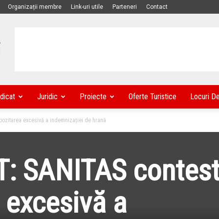
Organizații membre
Link-uri utile
Parteneri
Contact
dicat
Juridic
Proiecte
Oferte Turistice
Locuri D
ozitarea excesivă a indemnizației de hrană
: SANITAS contes
 excesivă a