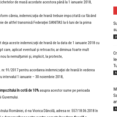
 tichetelor de masă acordate acestora până la 1 ianuarie 2018,
nform căreia, indemnizația de hrană trebuie impozitată ca făcând
opinie de altfel transmisă Federației SANITAS la 6 luni de la prima
Su
su
Șt
at deja aceste indemnizații de hrană de la data de 1 ianuarie 2018 cu
t care, aplicat eventual şi retroactiv, ar diminua foarte mult
Cr
 nou la nemulțumiri și, implicit, la proteste,
le
T
 nr. 91/2017 pentru acordarea indemnizaţiei de hrană în vederea
A
ru intervalul 1 ianuarie – 30 noiembrie 2018,
Me
impozitului în cotă de 10%
asupra acestor sume pe perioada
Sa
i Guvernului.
an
A
trului României, d-na Viorica Dăncilă, adresa nr. 557/18.06.2018 în