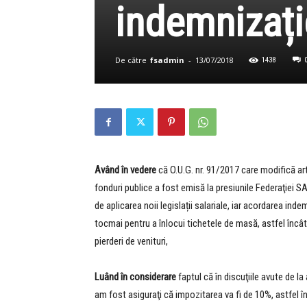
indemnizați
De către
fsadmin
-
13/07/2018
1438
Având în vedere
că O.U.G. nr. 91/2017 care modifică art
fonduri publice a fost emisă la presiunile Federaţiei S
de aplicarea noii legislații salariale, iar acordarea in
tocmai pentru a înlocui tichetele de masă, astfel încât 
pierderi de venituri,
Luând în considerare
faptul că în discuţiile avute de l
am fost asiguraţi că impozitarea va fi de 10%, astfel în