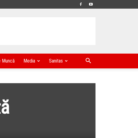
e Muncă
Media
Sanitas
tă