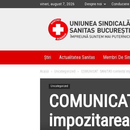
vineri, august 7, 2026
Despre noi
Conducere
Sanitas
Bucuresti
Știri
Actualitatea Sanitas
Membri De Sin
Acasă
Uncategorized
COMUNICAT: SANITAS contestă imp
Uncategorized
COMUNICAT
impozitarea