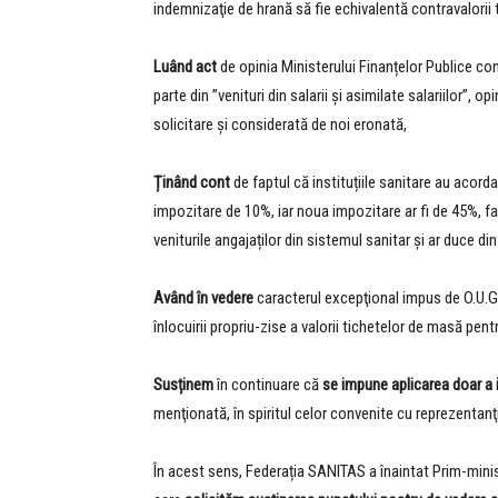
indemnizaţie de hrană să fie echivalentă contravalorii
Luând act
de opinia Ministerului Finanțelor Publice co
parte din ”venituri din salarii şi asimilate salariilor”, 
solicitare și considerată de noi eronată,
Ținând cont
de faptul că instituțiile sanitare au acord
impozitare de 10%, iar noua impozitare ar fi de 45%, fap
veniturile angajaților din sistemul sanitar și ar duce din
Având în vedere
caracterul excepţional impus de O.U.G.
înlocuirii propriu-zise a valorii tichetelor de masă pent
Susținem
în continuare că
se impune aplicarea doar a 
menţionată, în spiritul celor convenite cu reprezentanţi
În acest sens, Federația SANITAS a înaintat Prim-minis