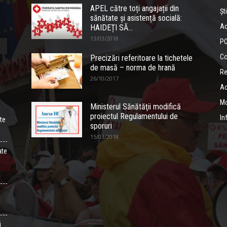
APEL către toți angajații din
Ști
sănătate și asistență socială:
Ac
HAIDEȚI SĂ...
13/03/2018
PO
Co
Precizări referitoare la tichetele
de masă – norma de hrană
Re
26/10/2017
Ac
Mo
Ministerul Sănătăţii modifică
proiectul Regulamentului de
In
ate
sporuri
15/03/2018
ate
i