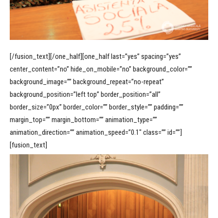
[/fusion_text][/one_half][one_half last=”yes” spacing=”yes”
center_content=”no” hide_on_mobile=”no” background_color=””
background_image=”” background_repeat=”no-repeat”
background_position=”left top” border_position=”all”
border_size=”0px” border_color=”” border_style=”” padding=””
margin_top=”” margin_bottom=”” animation_type=””
animation_direction=”” animation_speed=”0.1″ class=”” id=””]
[fusion_text]