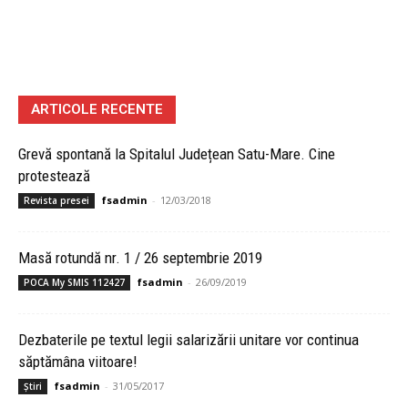
ARTICOLE RECENTE
Grevă spontană la Spitalul Județean Satu-Mare. Cine
protestează
fsadmin
-
12/03/2018
Revista presei
Masă rotundă nr. 1 / 26 septembrie 2019
fsadmin
-
26/09/2019
POCA My SMIS 112427
Dezbaterile pe textul legii salarizării unitare vor continua
săptămâna viitoare!
fsadmin
-
31/05/2017
Știri