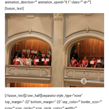
animation_direction=”” animation_speed=”0.1″ class=”” id=””]
[fusion_text]
[/fusion_text][/one_half][separator style_type=”none”
top_margin=”-22″ bottom_margin=”-22″ sep_color=”” border_size=””
icon=”” icon_circle=”” icon_circle_color=”” width=””