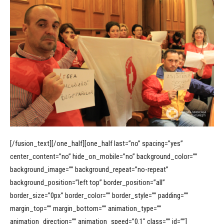
[/fusion_text][/one_half][one_half last=”no” spacing=”yes”
center_content=”no” hide_on_mobile=”no” background_color=””
background_image=”” background_repeat=”no-repeat”
background_position=”left top” border_position=”all”
border_size=”0px” border_color=”” border_style=”” padding=””
margin_top=”” margin_bottom=”” animation_type=””
animation_direction=”” animation_speed=”0.1″ class=”” id=””]