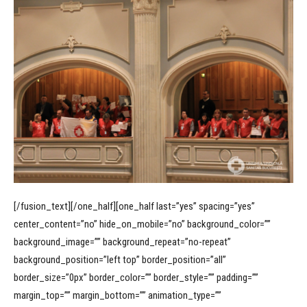
[/fusion_text][/one_half][one_half last=”yes” spacing=”yes”
center_content=”no” hide_on_mobile=”no” background_color=””
background_image=”” background_repeat=”no-repeat”
background_position=”left top” border_position=”all”
border_size=”0px” border_color=”” border_style=”” padding=””
margin_top=”” margin_bottom=”” animation_type=””