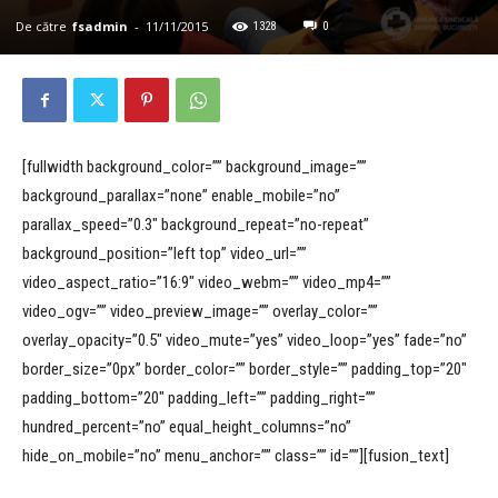
De către
fsadmin
-
11/11/2015
1328
0
[fullwidth background_color=”” background_image=””
background_parallax=”none” enable_mobile=”no”
parallax_speed=”0.3″ background_repeat=”no-repeat”
background_position=”left top” video_url=””
video_aspect_ratio=”16:9″ video_webm=”” video_mp4=””
video_ogv=”” video_preview_image=”” overlay_color=””
overlay_opacity=”0.5″ video_mute=”yes” video_loop=”yes” fade=”no”
border_size=”0px” border_color=”” border_style=”” padding_top=”20″
padding_bottom=”20″ padding_left=”” padding_right=””
hundred_percent=”no” equal_height_columns=”no”
hide_on_mobile=”no” menu_anchor=”” class=”” id=””][fusion_text]