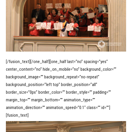
[/fusion_text][/one_half][one_half last=”no” spacing=”yes”
center_content=”no” hide_on_mobile=”no” background_color=””
background_image=”” background_repeat=”no-repeat”
background_position=”left top” border_position=”all”
border_size=”0px” border_color=”” border_style=”” padding=””
margin_top=”” margin_bottom=”” animation_type=””
animation_direction=”” animation_speed=”0.1″ class=”” id=””]
[fusion_text]