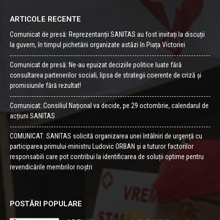
ARTICOLE RECENTE
Comunicat de presă: Reprezentanții SANITAS au fost invitați la discuții
la guvern, în timpul pichetării organizate astăzi în Piața Victoriei
Comunicat de presă: Ne-au epuizat deciziile politice luate fără
consultarea partenerilor sociali, lipsa de strategii coerente de criză și
promisiunile fără rezultat!
Comunicat: Consiliul Național va decide, pe 29 octombrie, calendarul de
acțiuni SANITAS
COMUNICAT: SANITAS solicită organizarea unei întâlniri de urgență cu
participarea primului-ministru Ludovic ORBAN și a tuturor factorilor
responsabili care pot contribui la identificarea de soluții optime pentru
revendicările membrilor noștri
POSTĂRI POPULARE