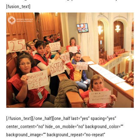
[fusion_text]
[/fusion_text][/one_half][one_half last=”yes” spacing=”yes”
center_content=”no” hide_on_mobile=”no” background_color=””
background_image=”” background_repeat=”no-repeat”