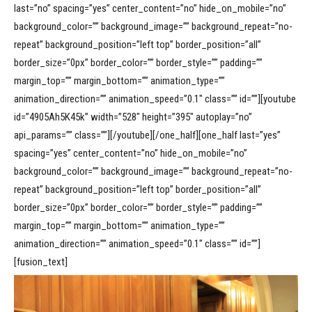
last=”no” spacing=”yes” center_content=”no” hide_on_mobile=”no”
background_color=”” background_image=”” background_repeat=”no-
repeat” background_position=”left top” border_position=”all”
border_size=”0px” border_color=”” border_style=”” padding=””
margin_top=”” margin_bottom=”” animation_type=””
animation_direction=”” animation_speed=”0.1″ class=”” id=””][youtube
id=”4905Ah5K45k” width=”528″ height=”395″ autoplay=”no”
api_params=”” class=””][/youtube][/one_half][one_half last=”yes”
spacing=”yes” center_content=”no” hide_on_mobile=”no”
background_color=”” background_image=”” background_repeat=”no-
repeat” background_position=”left top” border_position=”all”
border_size=”0px” border_color=”” border_style=”” padding=””
margin_top=”” margin_bottom=”” animation_type=””
animation_direction=”” animation_speed=”0.1″ class=”” id=””]
[fusion_text]