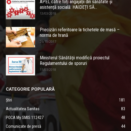
APEL către toți angajații din sănătate și
asistență socială: HAIDEȚI SĂ...
13/03/2018
Precizări referitoare la tichetele de masă –
norma de hrană
26/10/2017
Ministerul Sănătăţii modifică proiectul
Regulamentului de sporuri
15/03/2018
CATEGORIE POPULARĂ
Știri
181
Actualitatea Sanitas
83
POCA My SMIS 112427
48
Comunicate de presă
44