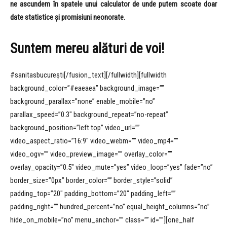
ne ascundem în spatele unui calculator de unde putem scoate doar
date statistice și promisiuni neonorate.
Suntem mereu alături de voi!
#sanitasbucurești[/fusion_text][/fullwidth][fullwidth
background_color=”#eaeaea” background_image=””
background_parallax=”none” enable_mobile=”no”
parallax_speed=”0.3″ background_repeat=”no-repeat”
background_position=”left top” video_url=””
video_aspect_ratio=”16:9″ video_webm=”” video_mp4=””
video_ogv=”” video_preview_image=”” overlay_color=””
overlay_opacity=”0.5″ video_mute=”yes” video_loop=”yes” fade=”no”
border_size=”0px” border_color=”” border_style=”solid”
padding_top=”20″ padding_bottom=”20″ padding_left=””
padding_right=”” hundred_percent=”no” equal_height_columns=”no”
hide_on_mobile=”no” menu_anchor=”” class=”” id=””][one_half