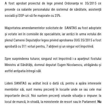
A fost aprobat proiectul de lege privind Ordonanţa nr. 35/2015 ce
prevede ca salariile personalului din sistemul de sănătate, asistență
socială și DSP-uri să fie majorate cu 25%.
Majoritatea amendamentelor solicitate de SANITAS au fost adoptate
și votate ieri în comisiile de specialitate, iar astăzi în urma votului din
plenul Camerei Deputaților legea privind aprobarea OUG 35/2015 a fost
aprobată cu 311 voturi pentru, 7 abțineri și un singur vot împotrivă.
Spre surprinderea tuturor, singurul vot împotrivă i-a aparținut fostului
Ministru al Sănătății, domnul deputat Eugen Nicolaescu, atrăgându-și
astfel antipatia întregii săli.
Liderii SANITAS au arătat încă o dată că, pentru a apăra interesele
membrilor săi, sunt mereu prezenți în locurile unde se iau cele mai
importante deczii. Noi suntem prezenți oriunde situația o impune: la
locul de muncă, în stradă, la ministerele de resort sau în Parlament.
Nu