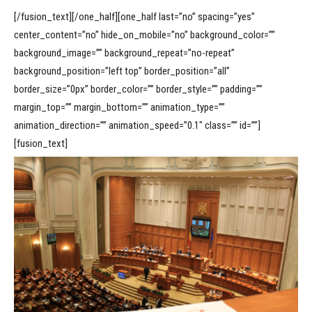
[/fusion_text][/one_half][one_half last=”no” spacing=”yes”
center_content=”no” hide_on_mobile=”no” background_color=””
background_image=”” background_repeat=”no-repeat”
background_position=”left top” border_position=”all”
border_size=”0px” border_color=”” border_style=”” padding=””
margin_top=”” margin_bottom=”” animation_type=””
animation_direction=”” animation_speed=”0.1″ class=”” id=””]
[fusion_text]