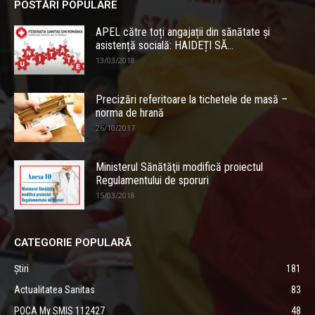
POSTĂRI POPULARE
APEL către toți angajații din sănătate și
asistență socială: HAIDEȚI SĂ...
13/03/2018
Precizări referitoare la tichetele de masă –
norma de hrană
26/10/2017
Ministerul Sănătăţii modifică proiectul
Regulamentului de sporuri
15/03/2018
CATEGORIE POPULARĂ
Știri
181
Actualitatea Sanitas
83
POCA My SMIS 112427
48