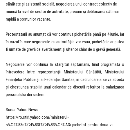
sănătate şi asistenţă socială, negocierea unui contract colectiv de
muncă la nivel de sector de activitate, precum şi deblocarea cât mai
rapidă a posturilor vacante.
Protestatarii au anunţat că vor continua pichetările până pe 4 iunie, iar
în cazul în care negocierile cu autorităţile vor eşua, pichetările ar putea
fi urmate de grevă de avertisment şi ulterior chiar de o grevă generală.
Negocierile vor continua la sfârşitul săptămânii, fiind programată o
întrevedere între reprezentanţii Ministerului Sănătăţii, Ministerului
Finanţelor Publice şi ai Federaţiei Sanitas, în cadrul căreia se va aborda
şi chestiunea stabiliri unui calendar de discuţii referitor la salarizarea
personalului din sistem.
Sursa: Yahoo News
https://ro.stiri.yahoo.com/ministerul-
s%C4%83n%C4%83t%C4%83%C5%A3i-pichetat-pentru-doua-zi-