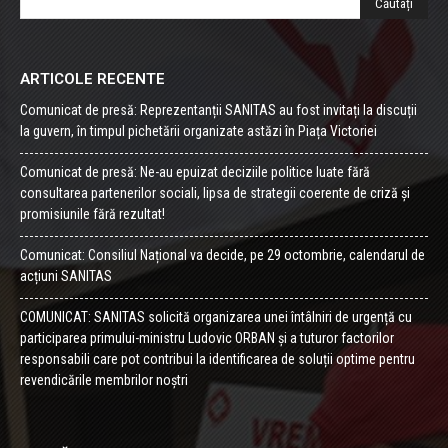
ARTICOLE RECENTE
Comunicat de presă: Reprezentanții SANITAS au fost invitați la discuții
la guvern, în timpul pichetării organizate astăzi în Piața Victoriei
Comunicat de presă: Ne-au epuizat deciziile politice luate fără
consultarea partenerilor sociali, lipsa de strategii coerente de criză și
promisiunile fără rezultat!
Comunicat: Consiliul Național va decide, pe 29 octombrie, calendarul de
acțiuni SANITAS
COMUNICAT: SANITAS solicită organizarea unei întâlniri de urgență cu
participarea primului-ministru Ludovic ORBAN și a tuturor factorilor
responsabili care pot contribui la identificarea de soluții optime pentru
revendicările membrilor noștri