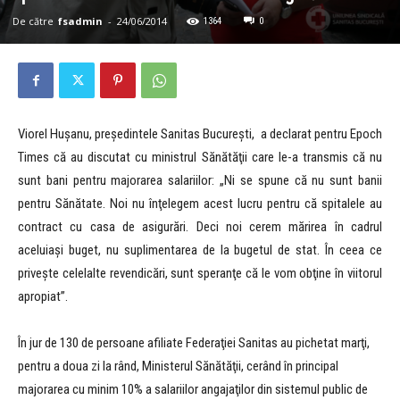
De către
fsadmin
-
24/06/2014
1364
0
Viorel Hușanu, președintele Sanitas București, a declarat pentru Epoch
Times că au discutat cu ministrul Sănătăţii care le-a transmis că nu
sunt bani pentru majorarea salariilor: „Ni se spune că nu sunt banii
pentru Sănătate. Noi nu înţelegem acest lucru pentru că spitalele au
contract cu casa de asigurări. Deci noi cerem mărirea în cadrul
aceluiaşi buget, nu suplimentarea de la bugetul de stat. În ceea ce
priveşte celelalte revendicări, sunt speranţe că le vom obţine în viitorul
apropiat”.
În jur de 130 de persoane afiliate Federaţiei Sanitas au pichetat marţi,
pentru a doua zi la rând, Ministerul Sănătăţii, cerând în principal
majorarea cu minim 10% a salariilor angajaţilor din sistemul public de