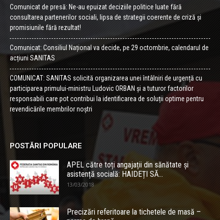
Comunicat de presă: Ne-au epuizat deciziile politice luate fără
consultarea partenerilor sociali, lipsa de strategii coerente de criză și
promisiunile fără rezultat!
Comunicat: Consiliul Național va decide, pe 29 octombrie, calendarul de
acțiuni SANITAS
COMUNICAT: SANITAS solicită organizarea unei întâlniri de urgență cu
participarea primului-ministru Ludovic ORBAN și a tuturor factorilor
responsabili care pot contribui la identificarea de soluții optime pentru
revendicările membrilor noștri
POSTĂRI POPULARE
APEL către toți angajații din sănătate și
asistență socială: HAIDEȚI SĂ...
13/03/2018
Precizări referitoare la tichetele de masă –