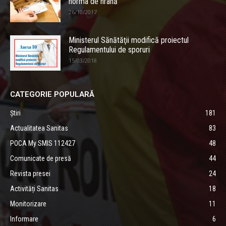
norma de hrană
26/10/2017
Ministerul Sănătăţii modifică proiectul
Regulamentului de sporuri
15/03/2018
CATEGORIE POPULARĂ
Știri
181
Actualitatea Sanitas
83
POCA My SMIS 112427
48
Comunicate de presă
44
Revista presei
24
Activități Sanitas
18
Monitorizare
11
Informare
6