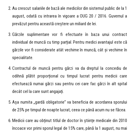
Au crescut salariile de bază ale medicilor din sistemul public de la 1
august, odată cu intrarea în vigoare a OUG 20 / 2016. Guvernul a
prevăzut pentru această creștere un miliard de lei.
Gărzile suplimentare vor fi efectuate în baza unui contract
individual de muncă cu timp parțial. Pentru medici avantajul este că
gărzile vor fi considerate atât vechime în muncă, cât și vechime în
specialitate.
Contractul de muncă pentru gărzi va da dreptul la concediu de
odihnă plătit proporțional cu timpul lucrat pentru medicii care
efectuează numai gărzi sau pentru cei care fac gărzi în alt spital
decât cel la care sunt angajați.
Așa numita „gardă obligatorie” va beneficia de acordarea sporului
de 25% pe timpul de noapte lucrat, ceea ce până acum nu se făcea.
Medicii care au obținut titlul de doctor în științe medicale din 2010
încoace vor primi sporul legal de 15% care, până la 1 august, nu mai