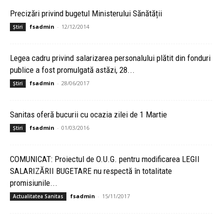
Precizări privind bugetul Ministerului Sănătății
fsadmin
-
12/12/2014
Știri
Legea cadru privind salarizarea personalului plătit din fonduri
publice a fost promulgată astăzi, 28...
fsadmin
-
28/06/2017
Știri
Sanitas oferă bucurii cu ocazia zilei de 1 Martie
fsadmin
-
01/03/2016
Știri
COMUNICAT: Proiectul de O.U.G. pentru modificarea LEGII
SALARIZĂRII BUGETARE nu respectă în totalitate
promisiunile...
fsadmin
-
15/11/2017
Actualitatea Sanitas