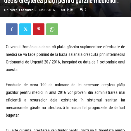
decis creșterea plății pentru gărzile medicilor.
De către
fsadmin
-
10/08/2016
1410
0
Guvernul României a decis că plata gărzilor suplimentare efectuate de
medici se va face pornind de la baza salarială crescută prin intermediul
Ordonanței de Urgență 20 / 2016, începând cu data de 1 octombrie anul
acesta.
Fondurile de circa 100 de milioane de lei necesare creșterii plății
gărzilor pentru medici în anul 2016 vor proveni din administrarea mai
eficientă a resurselor deja existente în sistemul sanitar, iar
mecanismele găsite nu afectează în niciun fel prognozele de deficit
bugetar.
Cu alte cuvinte, creșterea veniturilor pentru gărzi va fi finanțată printr-