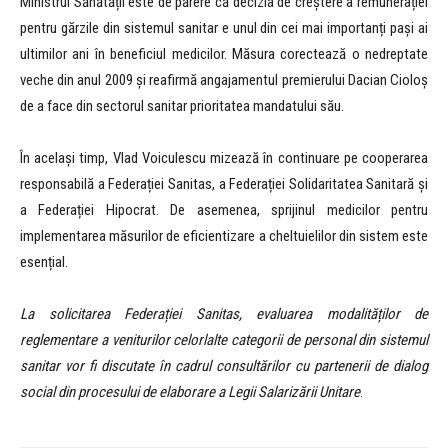
Ministrul Sănătății este de părere că decizia de creștere a remunerației
pentru gărzile din sistemul sanitar e unul din cei mai importanți pași ai
ultimilor ani în beneficiul medicilor. Măsura corectează o nedreptate
veche din anul 2009 și reafirmă angajamentul premierului Dacian Cioloș
de a face din sectorul sanitar prioritatea mandatului său.
În același timp, Vlad Voiculescu mizează în continuare pe cooperarea
responsabilă a Federației Sanitas, a Federației Solidaritatea Sanitară și
a Federației Hipocrat. De asemenea, sprijinul medicilor pentru
implementarea măsurilor de eficientizare a cheltuielilor din sistem este
esențial.
La solicitarea Federației Sanitas, evaluarea modalităților de
reglementare a veniturilor celorlalte categorii de personal din sistemul
sanitar vor fi discutate în cadrul consultărilor cu partenerii de dialog
social din procesului de elaborare a Legii Salarizării Unitare
.